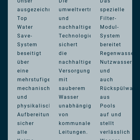
Unser
Die
Das
ausgezeichnetes
umweltverträgliche
spezielle
Top
und
Filter-
Water
nachhaltige
Modul-
Save-
Technologie
System
System
sichert
bereitet
beseitigt
die
Regenwasser,
über
nachhaltige
Nutzwasser
eine
Versorgung
und
mehrstufige
mit
auch
mechanische
sauberem
Rückspülwass
und
Wasser
aus
physikalische
unabhängig
Pools
Aufbereitung
von
auf und
sicher
kommunalen
stellt
alle
Leitungen.
verlässlich