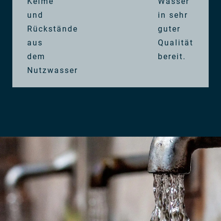
Keime
Wasser
und
in sehr
Rückstände
guter
aus
Qualität
dem
bereit.
Nutzwasser.